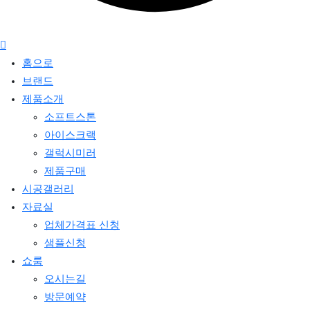
홈으로
브랜드
제품소개
소프트스톤
아이스크랙
갤럭시미러
제품구매
시공갤러리
자료실
업체가격표 신청
샘플신청
쇼룸
오시는길
방문예약