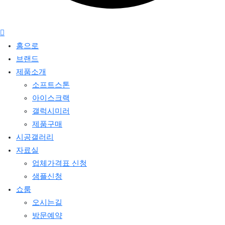
홈으로
브랜드
제품소개
소프트스톤
아이스크랙
갤럭시미러
제품구매
시공갤러리
자료실
업체가격표 신청
샘플신청
쇼룸
오시는길
방문예약